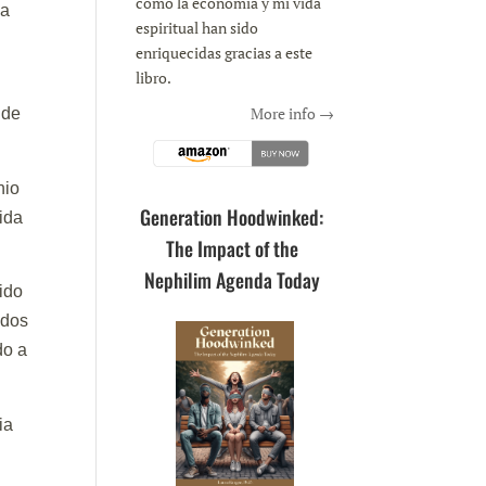
como la economía y mi vida
la
espiritual han sido
enriquecidas gracias a este
libro.
More info →
 de
nio
Generation Hoodwinked:
ida
The Impact of the
Nephilim Agenda Today
sido
ados
do a
ia