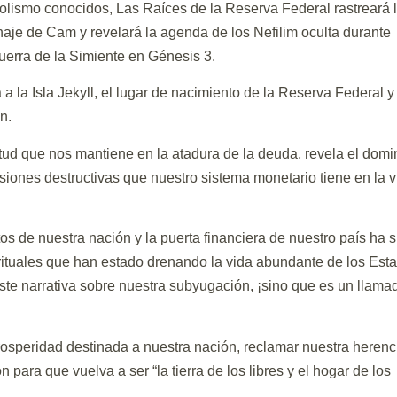
imbolismo conocidos, Las Raíces de la Reserva Federal rastreará 
linaje de Cam y revelará la agenda de los Nefilim oculta durante
uerra de la Simiente en Génesis 3.
á a la Isla Jekyll, el lugar de nacimiento de la Reserva Federal y
n.
itud que nos mantiene en la atadura de la deuda, revela el domi
siones destructivas que nuestro sistema monetario tiene en la v
tos de nuestra nación y la puerta financiera de nuestro país ha 
pirituales que han estado drenando la vida abundante de los Est
iste narrativa sobre nuestra subyugación, ¡sino que es un llama
rosperidad destinada a nuestra nación, reclamar nuestra herenc
 para que vuelva a ser “la tierra de los libres y el hogar de los