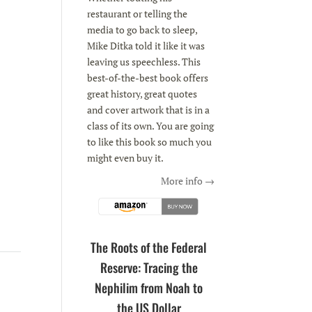
restaurant or telling the
media to go back to sleep,
Mike Ditka told it like it was
leaving us speechless. This
best-of-the-best book offers
great history, great quotes
and cover artwork that is in a
class of its own. You are going
to like this book so much you
might even buy it.
More info →
The Roots of the Federal
Reserve: Tracing the
Nephilim from Noah to
the US Dollar