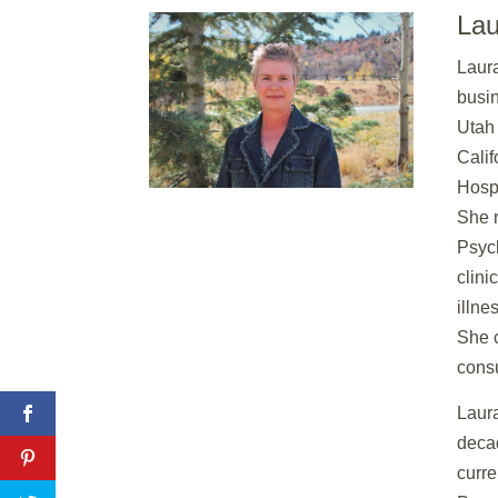
Lau
Laura
busin
Utah 
Calif
Hospi
She r
Psyc
clini
illne
She c
consu
Laura
decad
curre