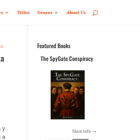
rs
Titles
Genres
About Us
Featured Books
al
ta
The SpyGate Conspiracy
 y
More info →
s a