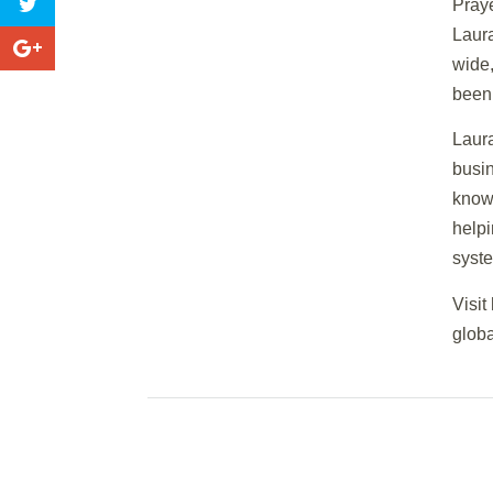
Praye
Laura
wide,
been 
Laura
busin
knowl
helpi
syst
Visit
glob