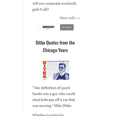
will our corporate overlords
grab it all?
More info →
Ditka Quotes from the
Chicago Years
“Our definition of quick
hands was a guy who could
steal hubcaps off a car that
was moving.” Mike Ditka
Whether touting his